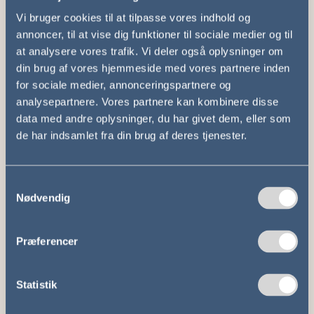
Vi bruger cookies til at tilpasse vores indhold og
annoncer, til at vise dig funktioner til sociale medier og til
at analysere vores trafik. Vi deler også oplysninger om
VIP-turistbus
din brug af vores hjemmeside med vores partnere inden
for sociale medier, annonceringspartnere og
I vores VIP-turistbusser er der ofte kælet
analysepartnere. Vores partnere kan kombinere disse
for detaljerne. Hvilket gør dem specielt
data med andre oplysninger, du har givet dem, eller som
egnede til virksomhedskørsel eller andre
de har indsamlet fra din brug af deres tjenester.
lejligheder, der kræver lidt ekstra.
Læs mere
Samtykkevalg
Nødvendig
Præferencer
Dobbeltdækker
Her på portalen kan du finde
Statistik
dobbeltdækkerbusser i mange
forskellige størrelser. Disse benyttes