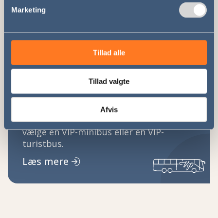
ofte til firmaarrangementer, skiture eller
Marketing
andre udlandsture.
Læs mere
Tillad alle
Tillad valgte
Partybus
Her på portalen udlejer vi ikke
Afvis
partybusser. Et billigere alternativ er at
vælge en VIP-minibus eller en VIP-
turistbus.
Læs mere