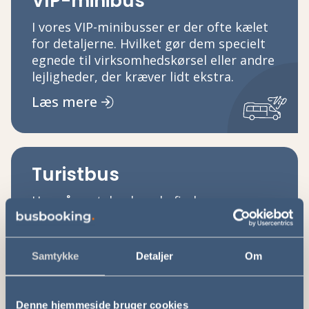
VIP-minibus
I vores VIP-minibusser er der ofte kælet
for detaljerne. Hvilket gør dem specielt
egnede til virksomhedskørsel eller andre
lejligheder, der kræver lidt ekstra.
Læs mere
Turistbus
Her på portalen kan du finde
turistbusser i mange forskellige
størrelser. Disse benyttes ofte til
firmaevents, sportsarrangementer,
Samtykke
Detaljer
Om
koncerter og diverse kørsel for
institutioner.
Denne hjemmeside bruger cookies
Læs mere