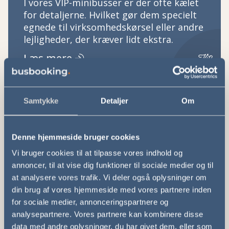
I vores VIP-minibusser er der ofte kælet
for detaljerne. Hvilket gør dem specielt
egnede til virksomhedskørsel eller andre
lejligheder, der kræver lidt ekstra.
Læs mere
Samtykke
Detaljer
Om
Turistbus
Her på portalen kan du finde
Denne hjemmeside bruger cookies
turistbusser i mange forskellige
Vi bruger cookies til at tilpasse vores indhold og
størrelser. Disse benyttes ofte til
annoncer, til at vise dig funktioner til sociale medier og til
firmaevents, sportsarrangementer,
at analysere vores trafik. Vi deler også oplysninger om
koncerter og diverse kørsel for
din brug af vores hjemmeside med vores partnere inden
institutioner.
for sociale medier, annonceringspartnere og
Læs mere
analysepartnere. Vores partnere kan kombinere disse
data med andre oplysninger, du har givet dem, eller som