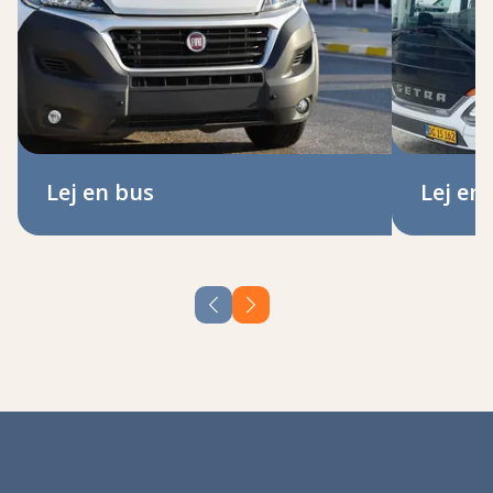
Lej en bus
Lej en