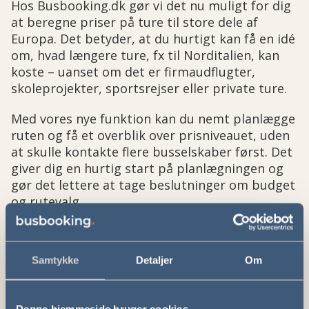
Hos Busbooking.dk gør vi det nu muligt for dig
at beregne priser på ture til store dele af
Europa. Det betyder, at du hurtigt kan få en idé
om, hvad længere ture, fx til Norditalien, kan
koste – uanset om det er firmaudflugter,
skoleprojekter, sportsrejser eller private ture.
Med vores nye funktion kan du nemt planlægge
ruten og få et overblik over prisniveauet, uden
at skulle kontakte flere busselskaber først. Det
giver dig en hurtig start på planlægningen og
gør det lettere at tage beslutninger om budget
og rutevalg.
Tyskland er et populært rejsemål
Samtykke
Detaljer
Om
Vi oplever, at Tyskland er utroligt populært for
mange af vores brugere. Skoler, foreninger og
klubber vælger ofte ture til tyske byer,