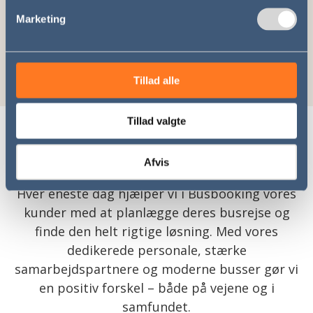
dig at få overblik over længere ture og finde
Marketing
den løsning, der passer bedst til dine behov –
både inden for Danmark og i Europa.
Tillad alle
Tillad valgte
Busbooking I tal
Afvis
Hver eneste dag hjælper vi i Busbooking vores
kunder med at planlægge deres busrejse og
finde den helt rigtige løsning. Med vores
dedikerede personale, stærke
samarbejdspartnere og moderne busser gør vi
en positiv forskel – både på vejene og i
samfundet.