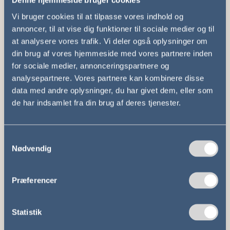
Denne hjemmeside bruger cookies
kulturattraktioner og sportsarrangementer,
fordi det ligger tæt på Danmark og samtidig
Vi bruger cookies til at tilpasse vores indhold og
giver mange muligheder for oplevelser. Med
annoncer, til at vise dig funktioner til sociale medier og til
vores platform bliver det endnu nemmere at få
at analysere vores trafik. Vi deler også oplysninger om
et overblik over priser og ruter til Tyskland, så
din brug af vores hjemmeside med vores partnere inden
planlægningen går hurtigt og gnidningsfrit.
for sociale medier, annonceringspartnere og
analysepartnere. Vores partnere kan kombinere disse
Prisindikator – ikke en endelig
data med andre oplysninger, du har givet dem, eller som
booking
de har indsamlet fra din brug af deres tjenester.
Det er vigtigt at vide, at den pris, du får, når du
Samtykkevalg
beregner turen, ikke er en endelig booking. Når
Nødvendig
du accepterer prisen, sender vi forespørgslen
videre til busselskabet, som skal bekræfte
turen, før den kan anses som endelig. Alligevel
Præferencer
giver systemet dig en god idé om prisniveauet,
så du kan planlægge med ro i sindet.
Statistik
Med denne opdatering gør vi det nemmere for