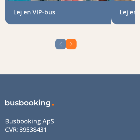
Lej en VIP-bus
Lej en
Busbooking ApS
CVR:
39538431